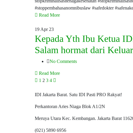
stopkriminalisasitenagakesehatan #stopkriminalisa
#stoppembahasanomnibuslaw #safedokter #safenake
Read More
19
Apr 23
Kepada Yth Ibu Ketua IDI
Salam hormat dari Kelu
No Comments
Read More
1
2
3
4
IDI Jakarta Barat. Satu IDI Pasti PRO Rakyat!
Perkantoran Aries Niaga Blok A1/2N
Meruya Utara Kec. Kembangan. Jakarta Barat 1162
(021) 5890 6956