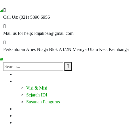
Call Us:
(021) 5890 6956
Mail us for help:
idijakbar@gmail.com
Perkantoran Aries Niaga Blok A1/2N
Meruya Utara Kec. Kembangan.
Beranda
Profil
Visi & Misi
Sejarah IDI
Susunan Pengurus
P2KB
Download
Regulasi