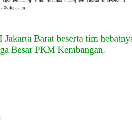
sitenagamedis #stopkriminalisasinakes #stoppembahasanruukesehatan
s #safepasien
 Jakarta Barat beserta tim hebatny
arga Besar PKM Kembangan.
0