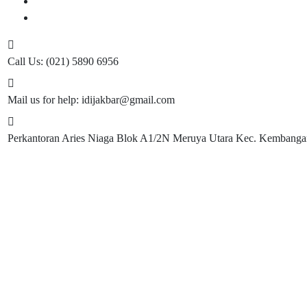
Informasi Terkini
Cek Anggota IDI
Call Us:
(021) 5890 6956
Mail us for help:
idijakbar@gmail.com
Perkantoran Aries Niaga Blok A1/2N
Meruya Utara Kec. Kembangan.